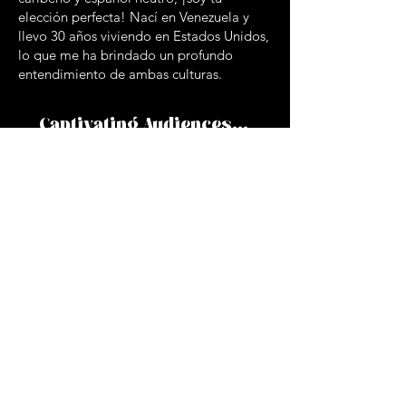
elección perfecta! Nací en Venezuela y
llevo 30 años viviendo en Estados Unidos,
lo que me ha brindado un profundo
entendimiento de ambas culturas.
Captivating Audiences...
one word at a time!
.
Contact me!
First name
Last name