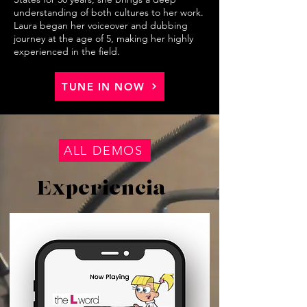
understanding of both cultures to her work.
Laura began her voiceover and dubbing
journey at the age of 5, making her highly
experienced in the field.
TUNE IN NOW
ALL DEMOS
Experiencia