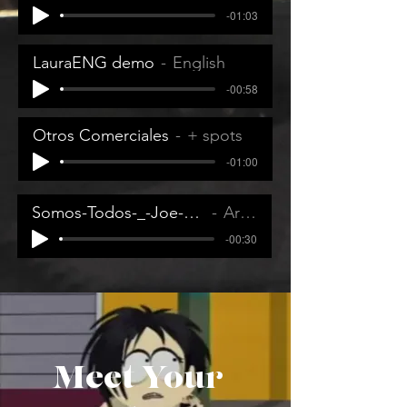
-01:03
LauraENG demo
English
-00:58
Otros Comerciales
+ spots
-01:00
Somos-Todos-_-Joe-Biden-Para-Presidente-2020
Artist Name
-00:30
Meet Your