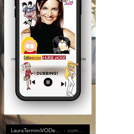
LauraTerminiVODemo2024
comercial