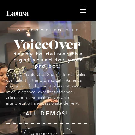
Laura
WELCOME TO THE
VoiceOver
Ready to deliver the
right sound for your
project!
A highly sought after Spanish female voice
over talent in the U.S and Latin America
recognized for her neutral accent, warm
voice, elegance, excellent cadence,
articulation, enunciation, versatile
interpretation and passionate delivery.
ALL DEMOS!
SOUNDCLOUD